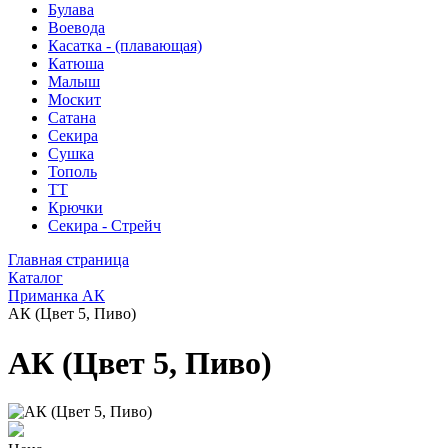
Булава
Воевода
Касатка - (плавающая)
Катюша
Малыш
Москит
Сатана
Секира
Сушка
Тополь
ТТ
Крючки
Секира - Стрейч
Главная страница
Каталог
Приманка АК
АК (Цвет 5, Пиво)
АК (Цвет 5, Пиво)